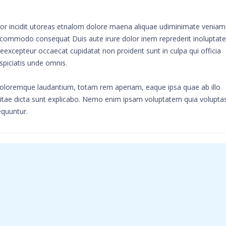
mpor incidit utoreas etnalom dolore maena aliquae udiminimate veniam
ip commodo consequat Duis aute irure dolor inem reprederit inoluptate
ur eexcepteur occaecat cupidatat non proident sunt in culpa qui officia
spiciatis unde omnis.
doloremque laudantium, totam rem aperiam, eaque ipsa quae ab illo
e vitae dicta sunt explicabo. Nemo enim ipsam voluptatem quia volupta
equuntur.