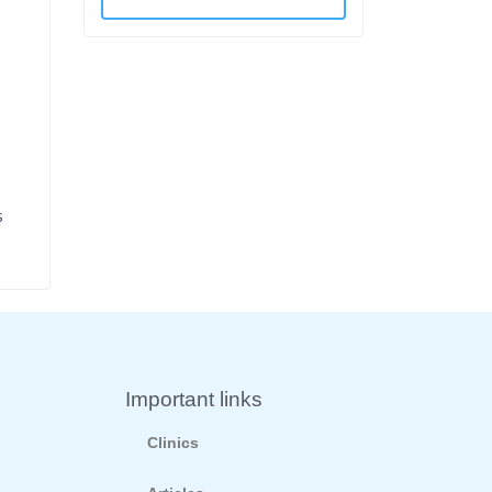
s
Important links
Clinics